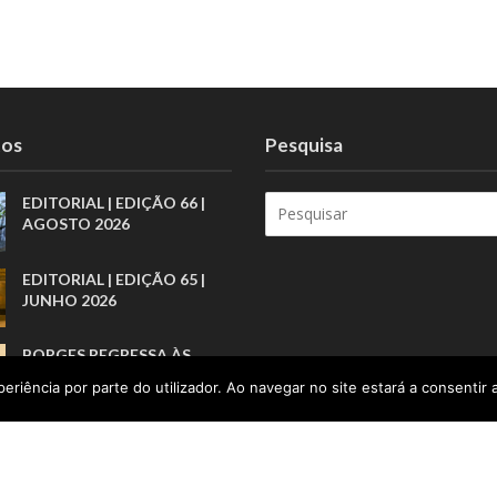
tos
Pesquisa
EDITORIAL | EDIÇÃO 66 |
AGOSTO 2026
EDITORIAL | EDIÇÃO 65 |
JUNHO 2026
BORGES REGRESSA ÀS
LIVRARIAS PELA ARTE
eriência por parte do utilizador. Ao navegar no site estará a consentir a
BREVE DOS PRÓLOGOS
“O DIREITO A
SIMPLESMENTE SER
CRIANÇA”