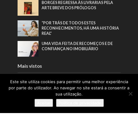
BORGES REGRESSA ÀS LIVRARIAS PELA
ARTE BREVE DOS PRÓLOGOS
“POR TRÁS DE TODOS ESTES
RECONHECIMENTOS, HÁ UMA HISTÓRIA
REAL”
UMA VIDA FEITA DE RECOMEÇOS E DE
CONFIANÇA NO IMOBILIÁRIO
Mais vistos
EDITORIAL | EDIÇÃO 65 | JUNHO 2026
Este site utiliza cookies para permitir uma melhor experiência
por parte do utilizador. Ao navegar no site estará a consentir a
sua utilização.
BORGES REGRESSA ÀS LIVRARIAS PELA
Aceitar
Política de privacidade
ARTE BREVE DOS PRÓLOGOS
A INFÂNCIA COMO
RESPONSABILIDADE PÚBLICA