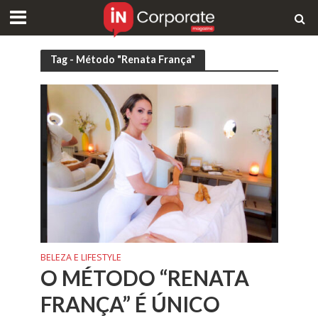
Tag - Método "Renata França"
BELEZA E LIFESTYLE
O MÉTODO “RENATA
FRANÇA” É ÚNICO