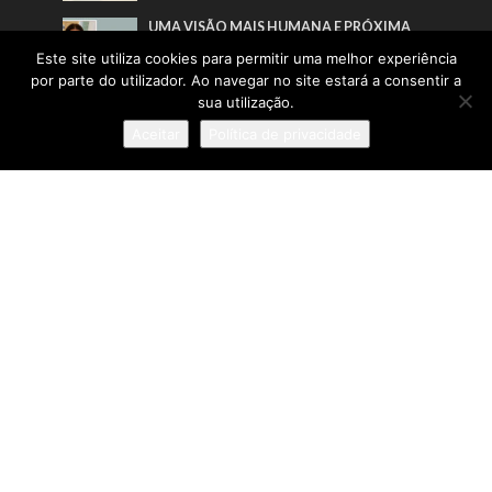
UMA VISÃO MAIS HUMANA E PRÓXIMA
DA INFÂNCIA
Este site utiliza cookies para permitir uma melhor experiência
por parte do utilizador. Ao navegar no site estará a consentir a
sua utilização.
Pesquisa
Aceitar
Política de privacidade
Sobre
:: Política de Privacidade
:: Termos e Condições
:: Estatuto Editorial
:: Ficha Técnica
© IN Corporate Magazine 2019-2026. Todos os direitos
reservados.