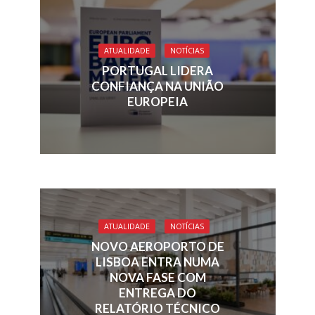
b
e
a
l
s
e
o
dI
d
A
o
n
s
p
ATUALIDADE
NOTÍCIAS
k
p
PORTUGAL LIDERA
CONFIANÇA NA UNIÃO
EUROPEIA
ATUALIDADE
NOTÍCIAS
NOVO AEROPORTO DE
LISBOA ENTRA NUMA
NOVA FASE COM
ENTREGA DO
RELATÓRIO TÉCNICO