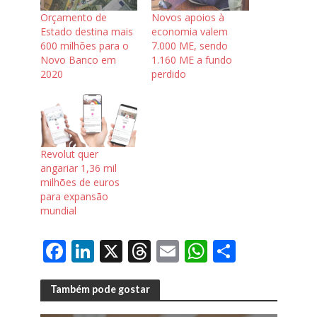
Orçamento de
Novos apoios à
Estado destina mais
economia valem
600 milhões para o
7.000 ME, sendo
Novo Banco em
1.160 ME a fundo
2020
perdido
Revolut quer
angariar 1,36 mil
milhões de euros
para expansão
mundial
F
Li
X
T
E
W
S
ac
n
h
m
h
h
e
k
re
ai
at
ar
Também pode gostar