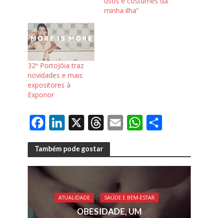
usos e costumes da
minha ilha”
32ª PortoJóia traz
novidades e mais
expositores à
Exponor
F
Li
X
T
E
W
S
ac
n
h
m
h
h
e
k
re
ai
at
ar
Também pode gostar
b
e
a
l
s
e
o
dI
d
A
o
n
s
p
ATUALIDADE
SAÚDE E BEM-ESTAR
k
p
OBESIDADE, UM