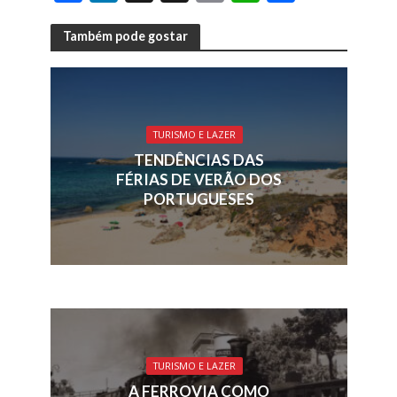
ac
n
h
m
h
h
e
k
re
ai
at
ar
Também pode gostar
b
e
a
l
s
e
o
dI
d
A
o
n
s
p
TURISMO E LAZER
k
p
TENDÊNCIAS DAS
FÉRIAS DE VERÃO DOS
PORTUGUESES
TURISMO E LAZER
A FERROVIA COMO