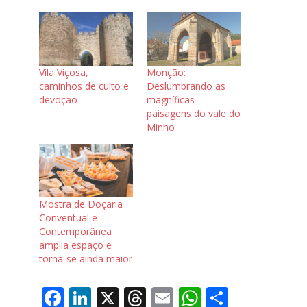
Vila Viçosa,
Monção:
caminhos de culto e
Deslumbrando as
devoção
magníficas
paisagens do vale do
Minho
Mostra de Doçaria
Conventual e
Contemporânea
amplia espaço e
torna-se ainda maior
F
Li
X
T
E
W
S