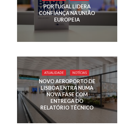
k
p
PORTUGAL LIDERA
CONFIANÇA NA UNIÃO
EUROPEIA
ATUALIDADE
NOTÍCIAS
NOVO AEROPORTO DE
LISBOA ENTRA NUMA
NOVA FASE COM
ENTREGA DO
RELATÓRIO TÉCNICO