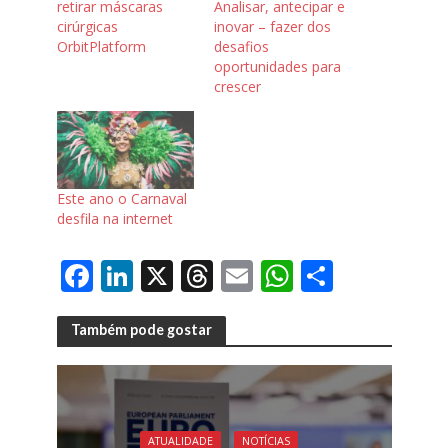
retirar máscaras
Analisar, antecipar e
cirúrgicas
inovar – fazer dos
OrbitPlatform
desafios
oportunidades para
crescer
Este ano o Carnaval
desfila na internet
F
Li
X
T
E
W
S
ac
n
h
m
h
h
e
k
re
ai
at
ar
Também pode gostar
b
e
a
l
s
e
o
dI
d
A
o
n
s
p
ATUALIDADE
NOTÍCIAS