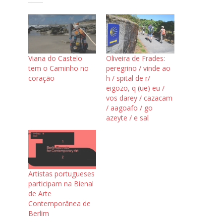
Viana do Castelo
Oliveira de Frades:
tem o Caminho no
peregrino / vinde ao
coração
h / spital de r/
eigozo, q (ue) eu /
vos darey / cazacam
/ aagoafo / go
azeyte / e sal
Artistas portugueses
participam na Bienal
de Arte
Contemporânea de
Berlim