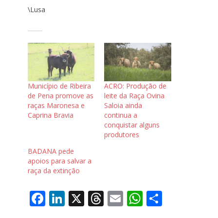
\Lusa
Município de Ribeira
ACRO: Produção de
de Pena promove as
leite da Raça Ovina
raças Maronesa e
Saloia ainda
Caprina Bravia
continua a
conquistar alguns
produtores
BADANA pede
apoios para salvar a
raça da extinção
F
Li
X
T
E
W
S
ac
n
h
m
h
h