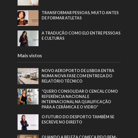
TRANSFORMAR PESSOAS, MUITO ANTES
DE FORMAR ATLETAS
A TRADUÇÃO COMO ELO ENTRE PESSOAS
E CULTURAS
Mais vistos
NOVO AEROPORTO DE LISBOA ENTRA
NUMA NOVA FASE COM ENTREGA DO
RELATÓRIO TÉCNICO
“QUERO CONSOLIDAR O CENCAL COMO
REFERÊNCIA NACIONAL E
INTERNACIONAL NA QUALIFICAÇÃO
PARA A CERÂMICA E O VIDRO”
O FUTURO DO DESPORTO TAMBÉM SE
ESCREVE NO DIREITO
QUANDO A BELEZA COMEÇA PELO BEM-