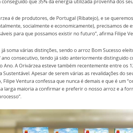
á conseguido que 35% da energia utilizada provenha dos seus
arzea é de produtores, de Portugal (Ribatejo), e se queremo
talmente, socialmente e economicamente), precisamos de 
áveis para que possamos existir no futuro”, afirma Filipe V
 já soma várias distinções, sendo o arroz Bom Sucesso elei
º ano consecutivo, tendo já sido anteriormente distinguido
o Ano. A Orivárzea esteve também recentemente entre os 1
 Sustentável. Apesar de serem várias as revalidações do s
, Filipe Ventura confessa que nunca é demais e que é um “
a larga maioria a confirmar e preferir o nosso arroz e a fo
processo”.