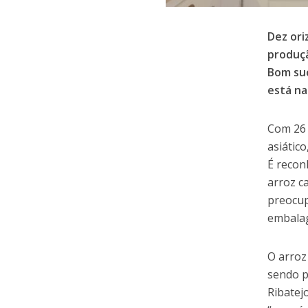
Dez ori
produçã
Bom suc
está na
Com 26 
asiátic
É recon
arroz c
preocup
embalag
O arroz
sendo p
Ribatej