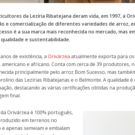
zicultores da Lezíria Ribatejana deram vida, em 1997, à Ori
o e comercialização de diferentes variedades de arroz, em
esso é a sua marca mais reconhecida no mercado, mas e
 qualidade e sustentabilidade.
anos de existência, a
Orivárzea
atualmente exporta para o
o, americano e africano. Conta com cerca de 39 produtores, 
hecida principalmente pelo arroz Bom Sucesso, mas também
arolino das Lezírias Ribatejanas e o Belmonte. A qualidade é 
ação, destacando as várias certificações obtidas na produç
em final.
 da Orivárzea é 100% português,
roduzido em terrenos no
o e apenas semeiam e embalam