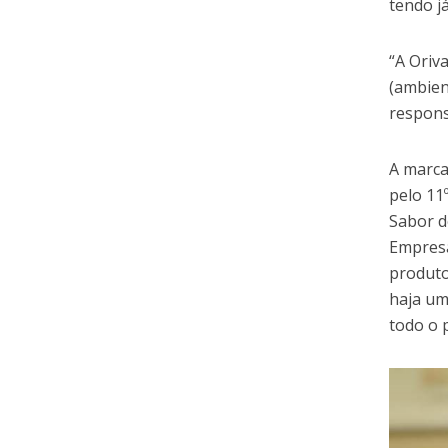
tendo j
“A Oriv
(ambien
respons
A marca
pelo 11
Sabor d
Empresa
produto
haja um
todo o 