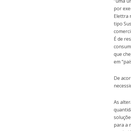
“uma ún
por exe
Elettra
tipo Sus
comerci
É de re
consumi
que che
em “paí
De acor
necessi
As alte
quantid
soluçõe
para a 