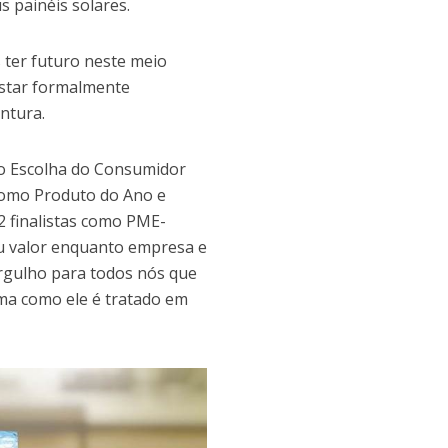
 painéis solares.
s ter futuro neste meio
estar formalmente
entura.
to Escolha do Consumidor
 como Produto do Ano e
2 finalistas como PME-
eu valor enquanto empresa e
orgulho para todos nós que
rma como ele é tratado em