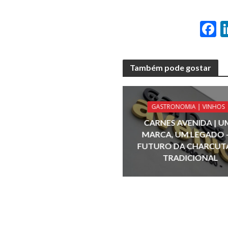
F
a
e
Também pode gostar
b
o
o
GASTRONOMIA | VINHOS
k
CARNES AVENIDA | U
MARCA, UM LEGADO 
FUTURO DA CHARCUT
TRADICIONAL