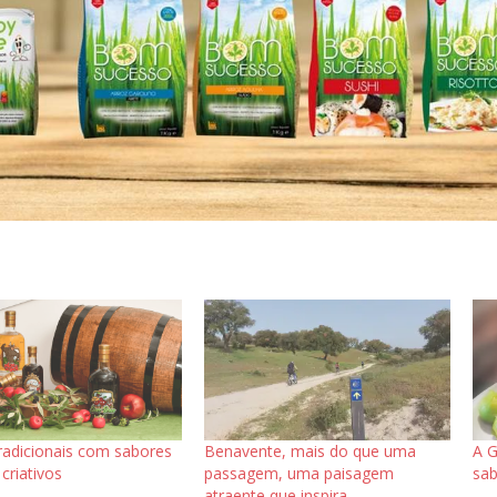
tradicionais com sabores
Benavente, mais do que uma
A G
criativos
passagem, uma paisagem
sab
atraente que inspira