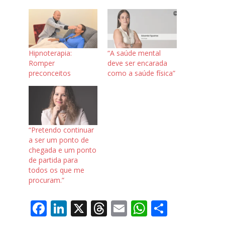
Hipnoterapia:
“A saúde mental
Romper
deve ser encarada
preconceitos
como a saúde física”
“Pretendo continuar
a ser um ponto de
chegada e um ponto
de partida para
todos os que me
procuram.”
F
Li
X
T
E
W
S
ac
n
h
m
h
h