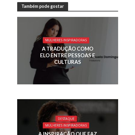
e
k
re
ai
at
ar
Também pode gostar
b
e
a
l
s
e
o
dI
d
A
o
n
s
p
MULHERES INSPIRADORAS
k
p
A TRADUÇÃO COMO
ELO ENTRE PESSOAS E
CULTURAS
DESTAQUE
MULHERES INSPIRADORAS
A INSPIRAÇÃO QUE FAZ