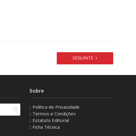
SEGUINTE
Sobre
:: Política de Privacidade
:: Termos e Condições
:: Estatuto Editorial
:: Ficha Técnica