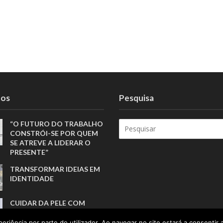
tos
Pesquisa
“O FUTURO DO TRABALHO
CONSTRÓI-SE POR QUEM
SE ATREVE A LIDERAR O
PRESENTE”
TRANSFORMAR IDEIAS EM
IDENTIDADE
CUIDAR DA PELE COM
SIMPLICIDADE E
CONSISTÊNCIA
eriência por parte do utilizador. Ao navegar no site estará a consentir a