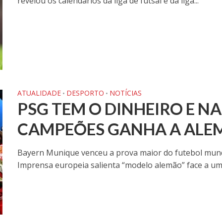
revelou os calendários da liga de futsal e da liga...
ATUALIDADE
DESPORTO
NOTÍCIAS
•
•
PSG TEM O DINHEIRO E NA
CAMPEÕES GANHA A AL
Bayern Munique venceu a prova maior do futebol mundia
Imprensa europeia salienta “modelo alemão” face a um.