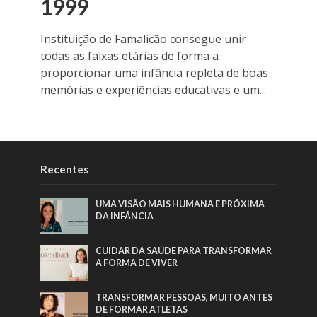
1999
Instituição de Famalicão consegue unir
todas as faixas etárias de forma a
proporcionar uma infância repleta de boas
memórias e experiências educativas e um...
Recentes
UMA VISÃO MAIS HUMANA E PRÓXIMA
DA INFÂNCIA
CUIDAR DA SAÚDE PARA TRANSFORMAR
A FORMA DE VIVER
TRANSFORMAR PESSOAS, MUITO ANTES
DE FORMAR ATLETAS