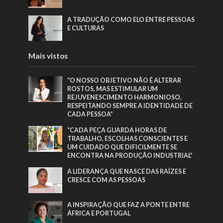
A TRADUÇÃO COMO ELO ENTRE PESSOAS
E CULTURAS
Mais vistos
“O NOSSO OBJETIVO NÃO É ALTERAR
ROSTOS, MAS ESTIMULAR UM
REJUVENESCIMENTO HARMONIOSO,
RESPEITANDO SEMPRE A IDENTIDADE DE
CADA PESSOA”
“CADA PEÇA GUARDA HORAS DE
TRABALHO, ESCOLHAS CONSCIENTES E
UM CUIDADO QUE DIFICILMENTE SE
ENCONTRA NA PRODUÇÃO INDUSTRIAL”
A LIDERANÇA QUE NASCE DAS RAÍZES E
CRESCE COM AS PESSOAS
A INSPIRAÇÃO QUE FAZ A PONTE ENTRE
ÁFRICA E PORTUGAL