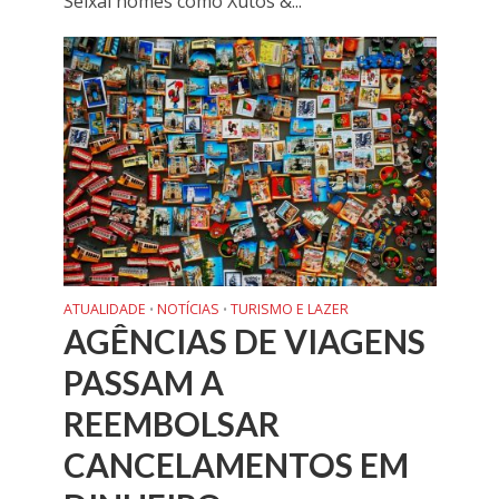
Seixal nomes como Xutos &...
ATUALIDADE
NOTÍCIAS
TURISMO E LAZER
•
•
AGÊNCIAS DE VIAGENS
PASSAM A
REEMBOLSAR
CANCELAMENTOS EM