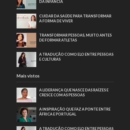
DA INFÂNCIA
CUIDAR DA SAÚDE PARA TRANSFORMAR
A FORMA DE VIVER
TRANSFORMAR PESSOAS, MUITO ANTES
DE FORMAR ATLETAS
A TRADUÇÃO COMO ELO ENTRE PESSOAS
E CULTURAS
Mais vistos
A LIDERANÇA QUE NASCE DAS RAÍZES E
CRESCE COM AS PESSOAS
A INSPIRAÇÃO QUE FAZ A PONTE ENTRE
ÁFRICA E PORTUGAL
A TRADUÇÃO COMO ELO ENTRE PESSOAS