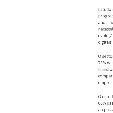
Estudo 
progred
anos, a
necessá
evoluçã
digitai
O secto
73% das
transfo
compara
empresa
O estud
60% das
ao pass