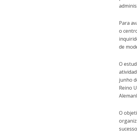
adminis
Para av
o centr
inquiri
de mode
O estud
ativida
junho d
Reino U
Alemanh
O objet
organiz
sucesso