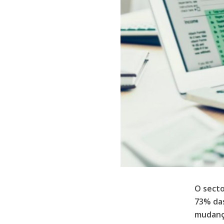
O secto
73% das
mudança