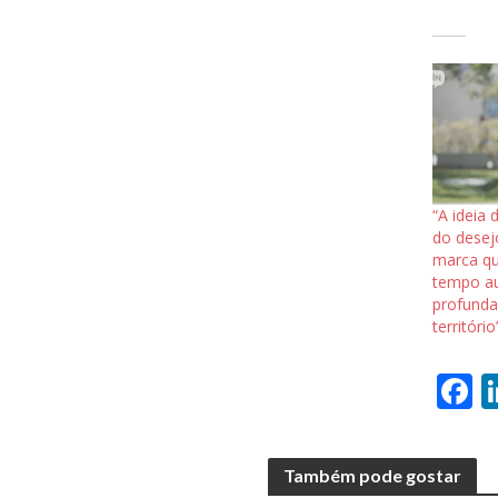
“A ideia
do desej
marca q
tempo aut
profund
território
F
a
e
Também pode gostar
b