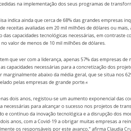
edidas na implementação dos seus programas de transforma
isa indica ainda que cerca de 68% das grandes empresas in
de receitas avaliadas em 20 mil milhões de dólares ou mais
o das capacidades tecnológicas necessárias, em contraste
s no valor de menos de 10 mil milhões de dólares.
tem que ver com a liderança, apenas 57% das empresas de
 as capacidades necessárias para a concretização dos projet
r marginalmente abaixo da média geral, que se situa nos 62
elado pelas empresas de grande porte.«
nas dois anos, registou-se um aumento exponencial das com
ça necessárias para alcançar o sucesso nos projetos de trans
do e contínuo da inovação tecnológica e a disrupção dos mo
 dois anos, com a Covid-19 a obrigar muitas empresas a re
lmente os responsáveis por este avanço,” afirma Claudia Cr