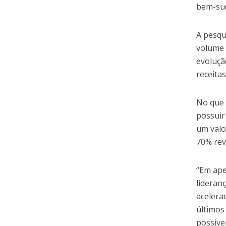
bem-suc
A pesqu
volume 
evoluçã
receita
No que 
possuir
um valo
70% rev
“Em ape
lideran
acelera
últimos
possive