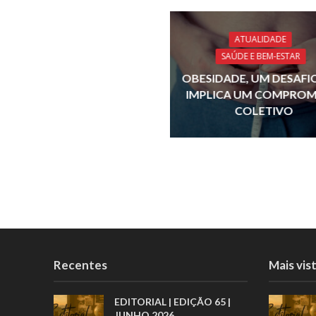
o
o
ATUALIDADE
SAÚDE E BEM-ESTAR
k
OBESIDADE, UM DESAFI
IMPLICA UM COMPROM
COLETIVO
Recentes
Mais vis
EDITORIAL | EDIÇÃO 65 |
JUNHO 2026