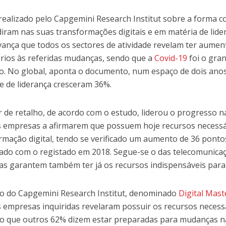
realizado pelo Capgemini Research Institut sobre a forma 
iram nas suas transformações digitais e em matéria de lider
vança que todos os sectores de atividade revelam ter aumen
rios às referidas mudanças, sendo que a
Covid-19
foi o gra
o. No global, aponta o documento, num espaço de dois ano
s e de liderança cresceram 36%.
r de retalho, de acordo com o estudo, liderou o progresso 
 empresas a afirmarem que possuem hoje recursos necessár
rmação digital, tendo se verificado um aumento de 36 ponto
do com o registado em 2018. Segue-se o das telecomunica
s garantem também ter já os recursos indispensáveis para
o do Capgemini Research Institut, denominado
Digital Mast
 empresas inquiridas revelaram possuir os recursos necessár
o que outros 62% dizem estar preparadas para mudanças n