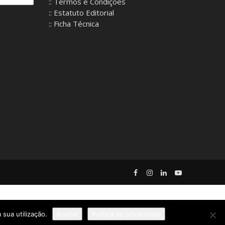
:: Termos e Condições
:: Estatuto Editorial
:: Ficha Técnica
 sua utilização.
Aceitar
Política de privacidade