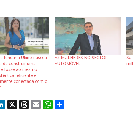
 de fundar a Ukino nasceu
AS MULHERES NO SECTOR
Son
o de construir uma
AUTOMÓVEL
mil
ue fosse ao mesmo
êntica, eficiente e
amente conectada com o
”
Li
X
T
E
W
S
c
n
h
m
h
h
k
re
ai
at
ar
e
a
l
s
e