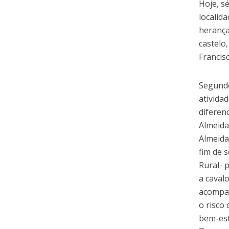
Hoje, s
localid
herança
castelo,
Francis
Segundo
ativida
diferen
Almeida
Almeida
fim de 
Rural- 
a caval
acompan
o risco
bem-est