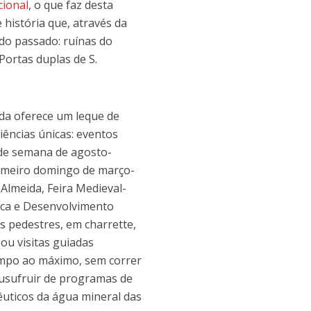
ional
, o que faz desta
 história que, através da
do passado: ruínas do
 Portas duplas de S.
da oferece um leque de
iências únicas: eventos
m de semana de agosto-
rimeiro domingo de março-
 Almeida, Feira Medieval-
esca e Desenvolvimento
s pedestres, em charrette,
 ou visitas guiadas
empo ao máximo, sem correr
 usufruir de programas de
uticos da água mineral das