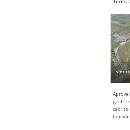
Termas 
Vista a
Aprovei
gastron
cabrito
também 