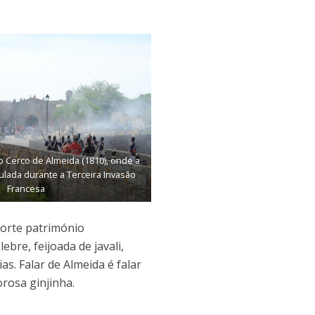
do Cerco de Almeida (1810), onde a
tulada durante a Terceira Invasão
Francesa
orte património
ebre, feijoada de javali,
s. Falar de Almeida é falar
rosa ginjinha.