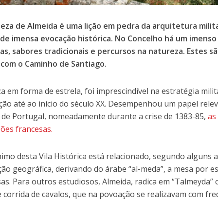
leza de Almeida é uma lição em pedra da arquitetura mili
de imensa evocação histórica. No Concelho há um imenso 
cas, sabores tradicionais e percursos na natureza. Estes sã
 com o Caminho de Santiago.
za em forma de estrela, foi imprescindível na estratégia mili
ção até ao início do século XX. Desempenhou um papel rele
a de Portugal, nomeadamente durante a crise de 1383-85,
as
sões francesas.
imo desta Vila Histórica está relacionado, segundo alguns 
ação geográfica, derivando do árabe “al-meda”, a mesa por es
as. Para outros estudiosos, Almeida, radica em “Talmeyda”
e corrida de cavalos, que na povoação se realizavam com fre