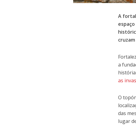
A forta
espaço 
históri
cruzam
Fortale
a funda
históri
as inva
O topón
localiz
das mes
lugar d