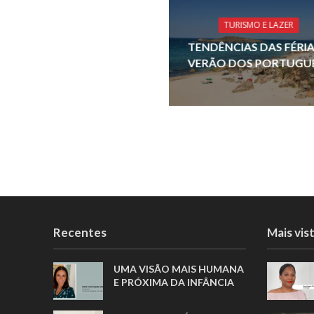
o
TURISMO E LAZER
k
TENDÊNCIAS DAS FÉRIA
VERÃO DOS PORTUGU
Recentes
Mais vis
UMA VISÃO MAIS HUMANA
E PRÓXIMA DA INFÂNCIA