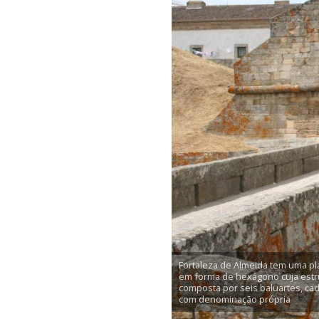
Fortaleza de Almeida tem uma pl
em forma de hexágono cuja estr
composta por seis baluartes, ca
com denominação própria