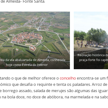
de Almeida- Fonte Santa.
Recriação histórica 
érea da vila abaluartada de Almeida, conhecida
praça-forte foi capi
hoje como Estrela do Interior
tando o que de melhor oferece o
concelho
encontra-se um f
ómico que desafia o requinte e tenta os paladares. Arroz de l
 e borrego assado, salada de merujes são algumas das iguaria
na bola doce, no doce de abóbora, na marmelada e na sabo