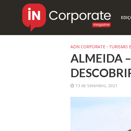
EDIÇ
ADN CORPORATE
•
TURISMO E
ALMEIDA –
DESCOBRI
13 de Setembro, 2021