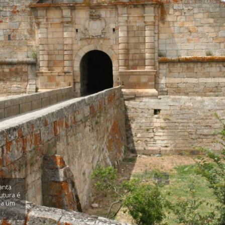
anta
utura é
da um