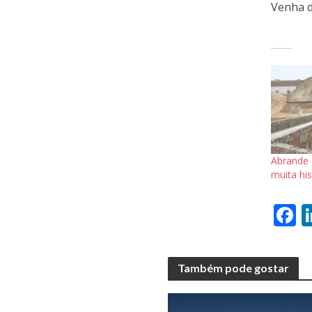
Venha d
Abrande 
muita hi
F
a
e
Também pode gostar
b
o