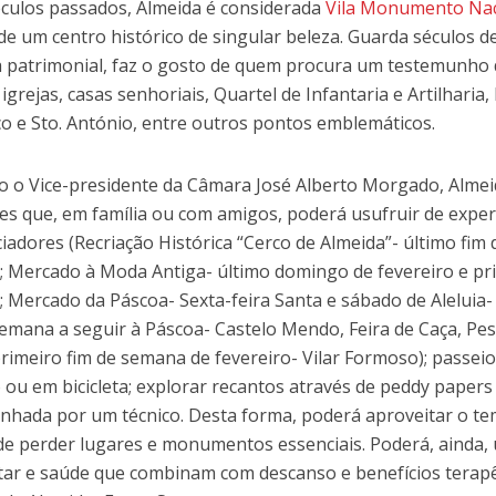
éculos passados, Almeida é considerada
Vila Monumento Nac
ade um centro histórico de singular beleza. Guarda séculos de
 patrimonial, faz o gosto de quem procura um testemunho 
 igrejas, casas senhoriais, Quartel de Infantaria e Artilharia,
co e Sto. António, entre outros pontos emblemáticos.
 o Vice-presidente da Câmara José Alberto Morgado, Almei
des que, em família ou com amigos, poderá usufruir de exper
ciadores (Recriação Histórica “Cerco de Almeida”- último fi
; Mercado à Moda Antiga- último domingo de fevereiro e p
; Mercado da Páscoa- Sexta-feira Santa e sábado de Aleluia-
semana a seguir à Páscoa- Castelo Mendo, Feira de Caça, P
primeiro fim de semana de fevereiro- Vilar Formoso); passeio
o ou em bicicleta; explorar recantos através de peddy papers
hada por um técnico. Desta forma, poderá aproveitar o t
 de perder lugares e monumentos essenciais. Poderá, ainda,
ar e saúde que combinam com descanso e benefícios terapê