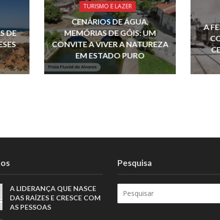
n
s
p
TURISMO E LAZER
p
CENÁRIOS DE ÁGUA,
A F
S DE
MEMÓRIAS DE GÓIS: UM
CO
ESES
CONVITE A VIVER A NATUREZA
C
EM ESTADO PURO
tos
Pesquisa
A LIDERANÇA QUE NASCE
DAS RAÍZES E CRESCE COM
AS PESSOAS