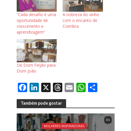
“Cada desafio é uma
A nobreza do vinho
oportunidade de
com o encanto de
crescimento e
Coimbra
aprendizagem”
De Dom Feijão para
Dom João
F
Li
X
T
E
W
S
ac
n
h
m
h
h
e
k
re
ai
at
ar
Também pode gostar
b
e
a
l
s
e
o
dI
d
A
MULHERES INSPIRADORAS