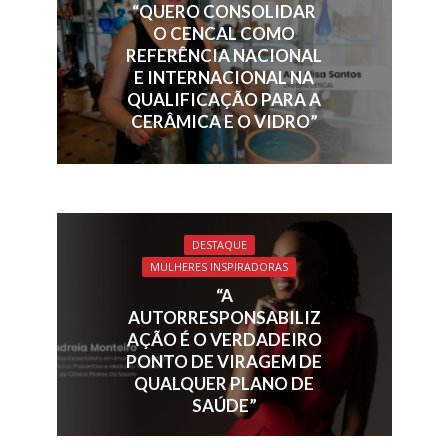
o
n
s
p
“QUERO CONSOLIDAR
k
p
O CENCAL COMO
REFERÊNCIA NACIONAL
E INTERNACIONAL NA
QUALIFICAÇÃO PARA A
CERÂMICA E O VIDRO”
DESTAQUE
MULHERES INSPIRADORAS
“A
AUTORRESPONSABILIZ
AÇÃO É O VERDADEIRO
PONTO DE VIRAGEM DE
QUALQUER PLANO DE
SAÚDE”