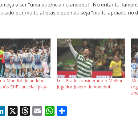
começa a ser “uma potência no andebol”. No entanto, lamen
aticado por muito atletas e que não seja “muito apoiado no d
 no Mundial de andebol
Luís Frade considerado o Melhor
Mun
após EHF cancelar ‘play-
Jogador Jovem de Andebol
reg
ano
Li
X
T
E
W
S
c
n
h
m
h
h
k
re
ai
at
ar