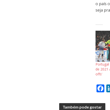
o país 
seja pr
Portugal
de 2021 
offs’
F
a
e
Também pode gostar