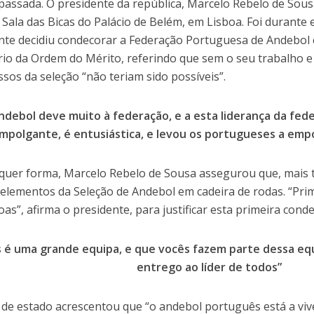
passada. O presidente da república, Marcelo Rebelo de Sous
a Sala das Bicas do Palácio de Belém, em Lisboa. Foi durante
nte decidiu condecorar a Federação Portuguesa de Andebol
io da Ordem do Mérito, referindo que sem o seu trabalho e
ssos da seleção “não teriam sido possíveis”.
ndebol deve muito à federação, e a esta liderança da fed
mpolgante, é entusiástica, e levou os portugueses a empo
quer forma, Marcelo Rebelo de Sousa assegurou que, mais 
elementos da Seleção de Andebol em cadeira de rodas. “Prime
oas”, afirma o presidente, para justificar esta primeira cond
 é uma grande equipa, e que vocês fazem parte dessa equi
entrego ao líder de todos”
 de estado acrescentou que “o andebol português está a vi