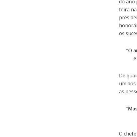
do ano 
feira n
preside
honorár
os suce
“O a
e
De qual
um dos 
as pess
“Mas
O chefe