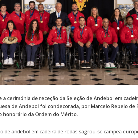
 a cerimónia de receção da Seleção de Andebol em cadeir
esa de Andebol foi condecorada, por Marcelo Rebelo de S
 honorário da Ordem do Mérito.
ão de andebol em cadeira de rodas sagrou-se campeã euro