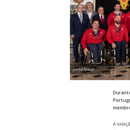
portal.fpa.pt
Durante
Portugu
membro
A seleç