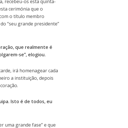
a, recebeu-os esta quinta-
 esta cerimónia que o
 com o título membro
 do “seu grande presidente”
eração, que realmente é
lgarem-se”, elogiou.
tarde, irá homenagear cada
iro a instituição, depois
ecoração.
pa. Isto é de todos, eu
ver uma grande fase” e que