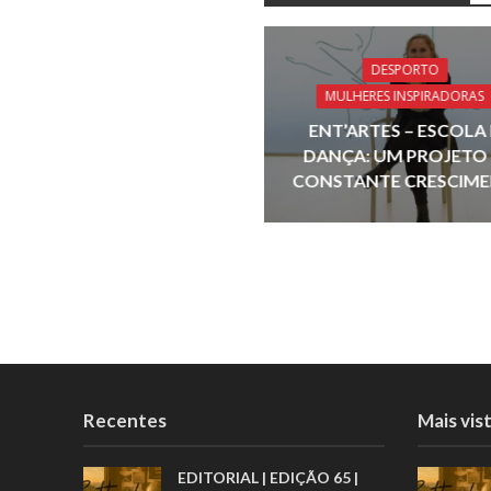
b
o
o
DESPORTO
MULHERES INSPIRADORAS
k
ENT’ARTES – ESCOLA
DANÇA: UM PROJETO
CONSTANTE CRESCIM
Recentes
Mais vis
EDITORIAL | EDIÇÃO 65 |