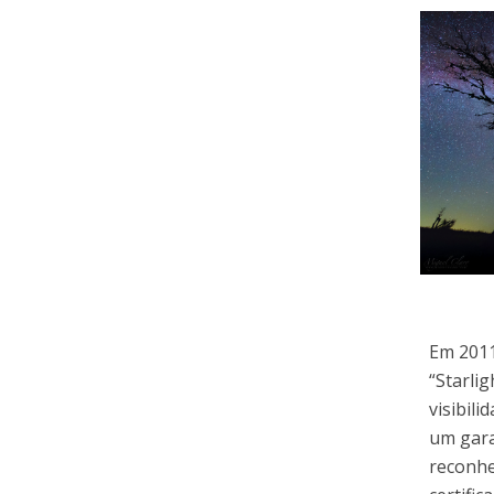
Em 2011
“Starli
visibil
um gara
reconhe