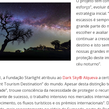
O projeto tem co
esforço”, evoluir 
estratégia inicial
escassos é sempre
grande parte do n
escolher e avalia
continuar a cresce
destino e isto s
nossas grandes mi
proteção deste im
céu noturno”.
, a Fundação Starlight atribuiu ao
Dark Sky® Alqueva
a cert
ght Tourism Destination” do mundo. Apesar desta distinção t
idade”, trouxe consciência da necessidade de proteger o recur
nte de sucesso, o trabalho intensivo nos mercados internac
cimento, os fluxos turísticos e os prémios internacionais”. D