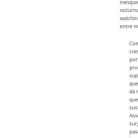
inesque
noturna
watchin
entre mu
Com
cre
por
pro
sup
que
da 
que
sus
Ass
sur
pas