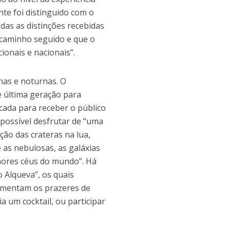
nte foi distinguido com o
das as distinções recebidas
 caminho seguido e que o
onais e nacionais”.
nas e noturnas. O
e última geração para
cada para receber o público
é possível desfrutar de “uma
ção das crateras na lua,
as nebulosas, as galáxias
hores céus do mundo”. Há
 Alqueva”, os quais
ementam os prazeres de
a um cocktail, ou participar