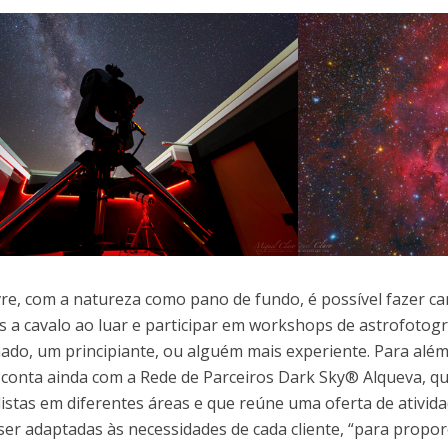
ivre, com a natureza como pano de fundo, é possível fazer c
s a cavalo ao luar e participar em workshops de astrofotogr
ado, um principiante, ou alguém mais experiente. Para além 
 conta ainda com a Rede de Parceiros Dark Sky® Alqueva, q
listas em diferentes áreas e que reúne uma oferta de ativida
er adaptadas às necessidades de cada cliente, “para prop