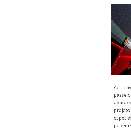
Ao ar l
passeio
apaixon
projeto
especia
podem s