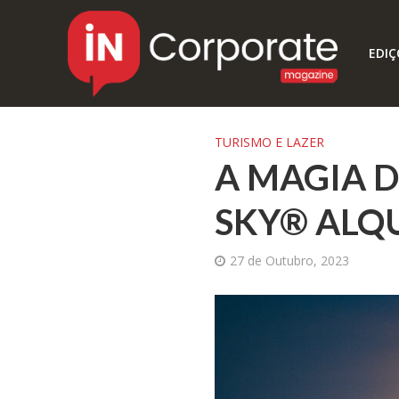
EDIÇ
TURISMO E LAZER
A MAGIA 
SKY® ALQ
27 de Outubro, 2023