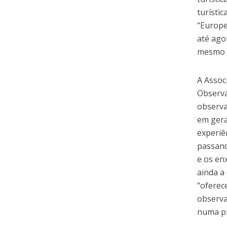
turísti
“Europe
até ago
mesmo é
A Assoc
Observa
observa
em geral
experiê
passand
e os en
ainda a
“oferec
observa
numa pr