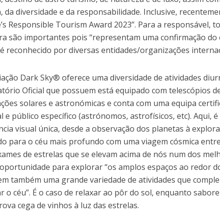
ca, da diversidade e da responsabilidade. Inclusive, recenteme
’s Responsible Tourism Award 2023”. Para a responsável, to
ra são importantes pois “representam uma confirmação do
 reconhecido por diversas entidades/organizações internaci
iação Dark Sky® oferece uma diversidade de atividades diur
tório Oficial que possuem está equipado com telescópios d
ções solares e astronómicas e conta com uma equipa certifi
 e público específico (astrónomos, astrofísicos, etc). Aqui, 
ncia visual única, desde a observação dos planetas à explora
o para o céu mais profundo com uma viagem cósmica entre 
xames de estrelas que se elevam acima de nós num dos mel
 oportunidade para explorar “os amplos espaços ao redor do
em também uma grande variedade de atividades que compl
r o céu”. É o caso de relaxar ao pôr do sol, enquanto saborei
ova cega de vinhos à luz das estrelas.