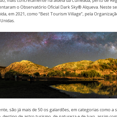
cado, mais concretamente na aldeia da Cumeada, perto de R
ntaram o Observatório Oficial Dark Sky® Alqueva. Neste seg
uida, em 2021, como “Best Tourism Village”, pela Organizaç
Unidas.
nte, são já mais de 50 os galardões, em categorias como a s
ca, destino de astro turismo, de natureza e de luxo, assim co