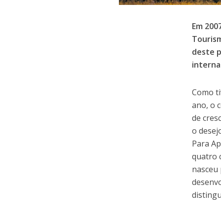
Em 2007
Tourism
deste p
interna
Como ti
ano, o 
de cres
o desej
Para Ap
quatro 
nasceu 
desenvo
disting