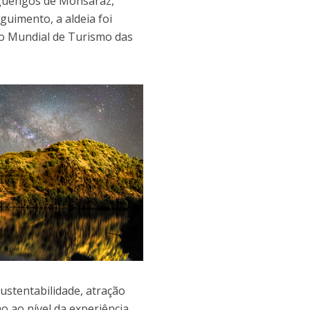
eguengos de Monsaraz,
uimento, a aldeia foi
ão Mundial de Turismo das
ustentabilidade, atração
mo ao nível da experiência