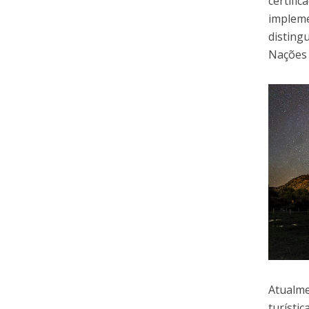
certifi
impleme
disting
Nações 
Atualme
turísti