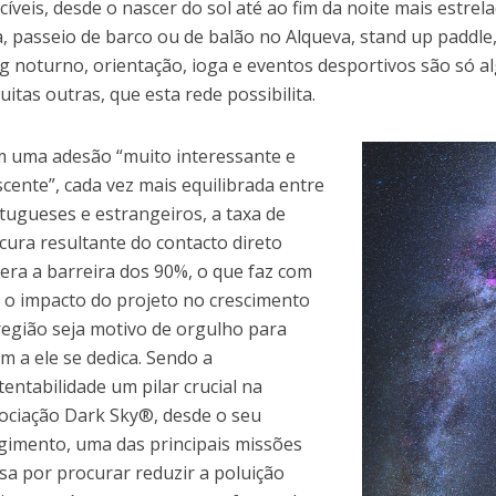
cíveis, desde o nascer do sol até ao fim da noite mais estre
, passeio de barco ou de balão no Alqueva, stand up paddle,
g noturno, orientação, ioga e eventos desportivos são só 
itas outras, que esta rede possibilita.
 uma adesão “muito interessante e
scente”, cada vez mais equilibrada entre
tugueses e estrangeiros, a taxa de
cura resultante do contacto direto
era a barreira dos 90%, o que faz com
 o impacto do projeto no crescimento
região seja motivo de orgulho para
m a ele se dedica. Sendo a
tentabilidade um pilar crucial na
ociação Dark Sky®, desde o seu
gimento, uma das principais missões
sa por procurar reduzir a poluição