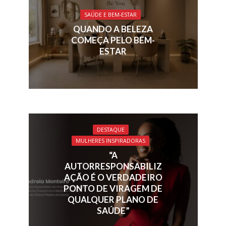
o
n
s
p
SAÚDE E BEM-ESTAR
k
p
QUANDO A BELEZA
COMEÇA PELO BEM-
ESTAR
DESTAQUE
MULHERES INSPIRADORAS
“A
AUTORRESPONSABILIZ
AÇÃO É O VERDADEIRO
PONTO DE VIRAGEM DE
QUALQUER PLANO DE
SAÚDE”