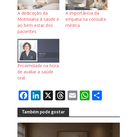
A dedicação da
A importância da
Motriviana à saúde e
empatia na consulta
ao bem-estar dos
médica
pacientes
Proximidade na hora
de avaliar a saúde
oral
F
Li
X
T
E
W
S
ac
n
h
m
h
h
e
k
re
ai
at
ar
Também pode gostar
b
e
a
l
s
e
o
dI
d
A