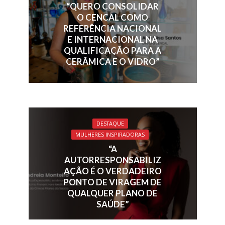
o
n
s
p
“QUERO CONSOLIDAR
k
p
O CENCAL COMO
REFERÊNCIA NACIONAL
E INTERNACIONAL NA
QUALIFICAÇÃO PARA A
CERÂMICA E O VIDRO”
DESTAQUE
MULHERES INSPIRADORAS
“A
AUTORRESPONSABILIZ
AÇÃO É O VERDADEIRO
PONTO DE VIRAGEM DE
QUALQUER PLANO DE
SAÚDE”