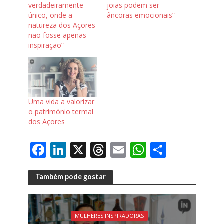
verdadeiramente
joias podem ser
único, onde a
âncoras emocionais”
natureza dos Açores
não fosse apenas
inspiração”
Uma vida a valorizar
o património termal
dos Açores
F
Li
X
T
E
W
S
ac
n
h
m
h
h
e
k
re
ai
at
ar
Também pode gostar
b
e
a
l
s
e
o
dI
d
A
MULHERES INSPIRADORAS