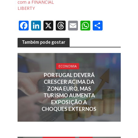
com a FINANCIAL
LIBERTY
F
Li
X
T
E
W
S
ac
n
h
m
h
h
e
k
re
ai
at
ar
Também pode gostar
b
e
a
l
s
e
o
dI
d
A
ECONOMIA
o
n
s
p
PORTUGAL DEVERÁ
k
p
CRESCER ACIMA DA
ZONA EURO, MAS
TURISMO AUMENTA
EXPOSIÇÃO A
CHOQUES EXTERNOS