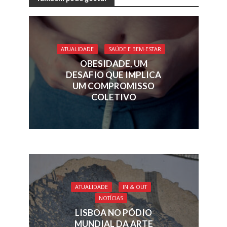
e
k
re
ai
at
ar
b
e
a
l
s
e
o
dI
d
A
o
n
s
p
ATUALIDADE
SAÚDE E BEM-ESTAR
k
p
OBESIDADE, UM
DESAFIO QUE IMPLICA
UM COMPROMISSO
COLETIVO
ATUALIDADE
IN & OUT
NOTÍCIAS
LISBOA NO PÓDIO
MUNDIAL DA ARTE