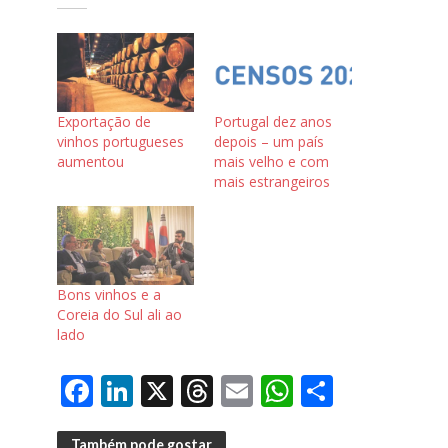
Exportação de
Portugal dez anos
vinhos portugueses
depois – um país
aumentou
mais velho e com
mais estrangeiros
Bons vinhos e a
Coreia do Sul ali ao
lado
F
Li
X
T
E
W
S
ac
n
h
m
h
h
Também pode gostar