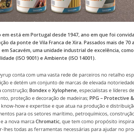
 em está em Portugal desde 1947, ano em que foi convida
ção da ponte de Vila Franca de Xira. Passados mais de 70
 em Sacavém, uma unidade industrial de excelência, como
idade (ISO 9001) e Ambiente (ISO 14001).
yrup conta com uma vasta rede de parceiros no retalho esp
uição e detém um conjunto de marcas de elevada notoriedad
a construção;
Bondex
e
Xylophene
, especialistas e líderes
nto, proteção e decoração de madeiras;
PPG – Protective &
 know-how e expertise e que atua na produção e distribuiç
mentos para os setores marítimo, petroquímicos, construção 
 e a nova marca
Chromatic
, que tem como propósito inspir
r-lhes todas as ferramentas necessárias para ajudar no proc