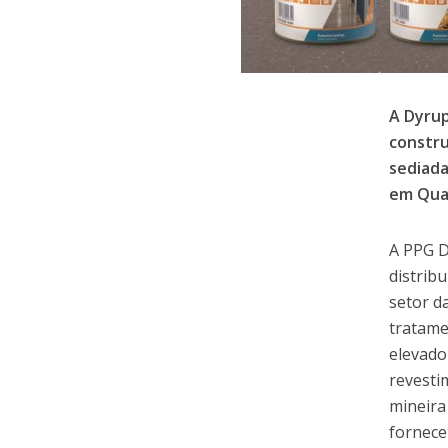
A Dyrup
constru
sediada
em Qual
A PPG D
distrib
setor d
tratame
elevado
revesti
mineira
fornece