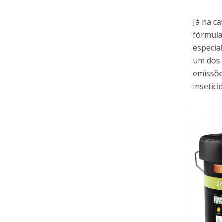
Já na c
fórmula
especia
um dos 
emissõe
insetic