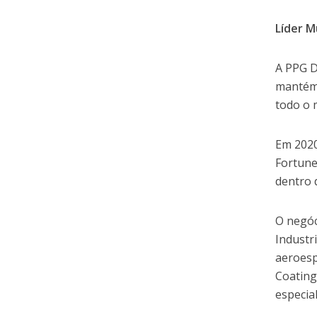
Líder M
A PPG D
mantém 
todo o
Em 2020
Fortune
dentro 
O negóc
Industr
aeroesp
Coating
especia