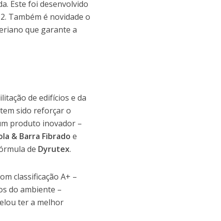
da. Este foi desenvolvido
V-2. Também é novidade o
cteriano que garante a
tação de edifícios e da
 tem sido reforçar o
 um produto inovador –
ola & Barra Fibrado
e
 fórmula de
Dyrutex
.
om classificação A+ –
os do ambiente –
elou ter a melhor