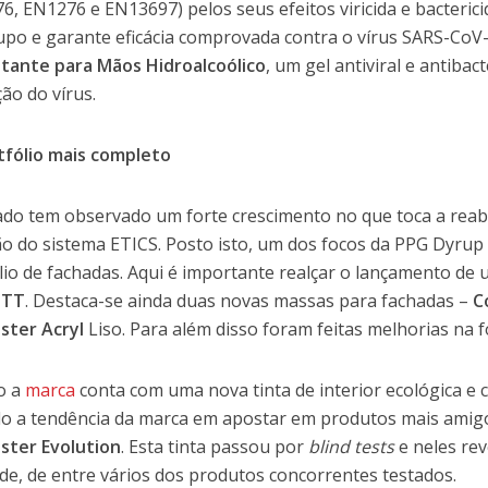
6, EN1276 e EN13697) pelos seus efeitos viricida e bacterici
upo e garante eficácia comprovada contra o vírus SARS-Co
tante para Mãos Hidroalcoólico
, um gel antiviral e antiba
ção do vírus.
fólio mais completo
do tem observado um forte crescimento no que toca a reabili
ção do sistema ETICS. Posto isto, um dos focos da PPG Dyrup
lio de fachadas. Aqui é importante realçar o lançamento de
o TT
. Destaca-se ainda duas novas massas para fachadas –
C
ster Acryl
Liso. Para além disso foram feitas melhorias na
o a
marca
conta com uma nova tinta de interior ecológica e c
o a tendência da marca em apostar em produtos mais amig
ster Evolution
. Esta tinta passou por
blind tests
e neles rev
de, de entre vários dos produtos concorrentes testados.