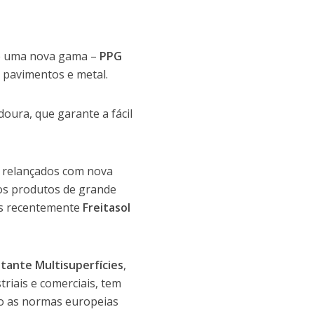
de uma nova gama –
PPG
e pavimentos e metal.
oura, que garante a fácil
m relançados com nova
os produtos de grande
s recentemente
Freitasol
tante Multisuperfícies
,
riais e comerciais, tem
do as normas europeias