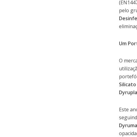
(EN1447
pelo gr
Desinfe
elimina
Um Port
O merca
utiliza
portefó
Silicat
Dyrupla
Este an
seguind
Dyruma
opacida