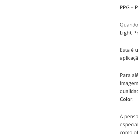
PPG – P
Quando 
Light P
Esta é 
aplicaçã
Para al
imagem,
qualida
Color
.
A pensa
especia
como ob