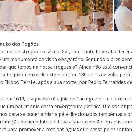
duto dos Pegões
a a sua construção no século XVI, com o intuito de abastece
 é um monumento de visita obrigatória. Segundo o presiden
idar que temos na nossa freguesia”. Ainda não está convenc
e sete quilómetros de extensão com 180 arcos de volta perf
to Filippo Terzi e, após a sua morte, por Pedro Fernandes de
do em 1619, o aqueduto é a joia de Carregueiros e o execut
que um património desta envergadura justifica. Um dos objet
ilhos para se poder andar a pé e direcionados também aos p
promoção do aqueduto em toda a sua extensão, das nascente
erá para promover a rota das águas que passa pelos fontaná