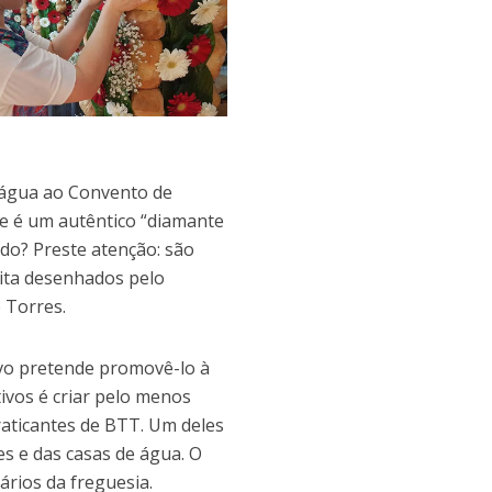
r água ao Convento de
te é um autêntico “diamante
ido? Preste atenção: são
eita desenhados pelo
 Torres.
ivo pretende promovê-lo à
ivos é criar pelo menos
raticantes de BTT. Um deles
s e das casas de água. O
rios da freguesia.