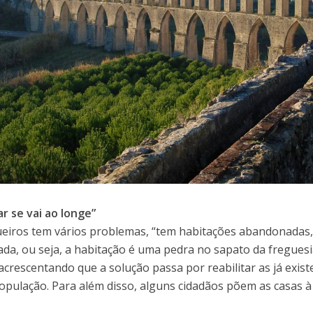
r se vai ao longe”
eiros tem vários problemas, “tem habitações abandonadas
ada, ou seja, a habitação é uma pedra no sapato da fregues
acrescentando que a solução passa por reabilitar as já existe
população. Para além disso, alguns cidadãos põem as casas 
.