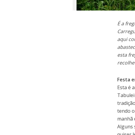
É a fre
Carregu
aqui co
abastec
esta fr
recolhe
Festa e
Esta é 
Tabulei
tradiçã
tendo o
manhã d
Alguns 
quiser 