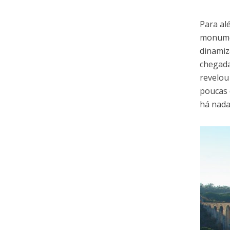
Para al
monumen
dinamiz
chegada
revelou
poucas 
há nada