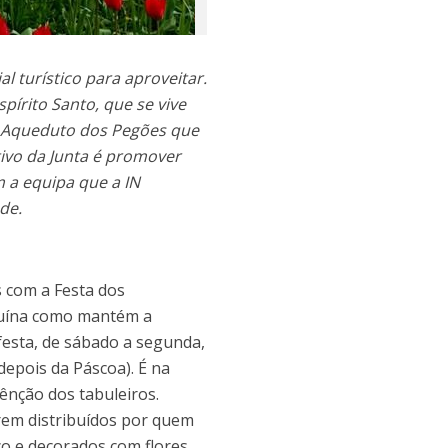
 turístico para aproveitar.
pírito Santo, que se vive
e Aqueduto dos Pegões que
tivo da Junta é promover
 a equipa que a IN
de.
s com a Festa dos
enuína como mantém a
 festa, de sábado a segunda,
epois da Páscoa). É na
ênção dos tabuleiros.
rem distribuídos por quem
co e decorados com flores