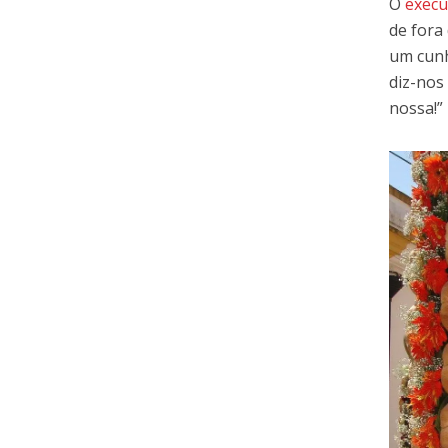
O
execu
de fora
um cunh
diz-nos
nossa!”