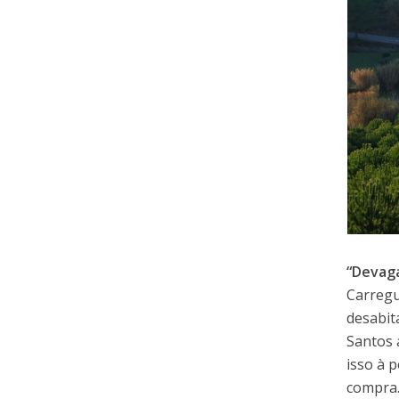
“Devaga
Carregu
desabit
Santos 
isso à 
compra