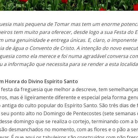
guesia mais pequena de Tomar mas tem um enorme potencial
eiros tem
muito para oferecer, desde logo a sua Festa do Es
m uma genuinidade e entrega únicas. E, claro, o imponent
ia de água o Convento de Cristo. A intenção do novo execu
eguesia como ela merece e foi numa agradável conversa com
u a informação que necessita para se render a esta localida
m Honra do Divino Espírito Santo
a festa da freguesia que melhor a descreve, tem semelhança
ros, mas é ligeiramente diferente e especial pela forma g
o antiga do culto popular do Espírito Santo. São três dias de
 seu ponto alto no Domingo de Pentecostes (sete semanas d
esse domingo que se realiza o cortejo, terminando com a b
são desmanchados no momento, com as flores e o pão a se
levar. É que aqui os tabuleiros são construídos com pão fres