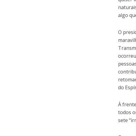
naturai
algo qu
O presi
maravil
Transmi
ocorreu
pessoas
contrib
retomar
do Espí
À frent
todos o
sete “i