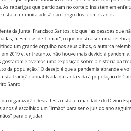
s. As raparigas que participam no cortejo insistem em enfeit
e está a ter muita adesão ao longo dos últimos anos.
dente da Junta, Francisco Santos, diz que “as pessoas que n
hadas, mesmo as de Tomar”, o que mostra ser uma celebraç
tindo um grande orgulho nos seus olhos, o autarca relembr
 em 2019 e, entretanto, não houve mais devido à pandemia,
 gostaram e tivemos uma exposição sobre a história da freg
uto da população.” O desejo é que a pandemia abrande e vol
 esta tradição anual. Nada dá tanta vida à população de Ca
rito Santo.
e da organização desta festa está a Irmandade do Divino Esp
s anos é escolhido um “irmão” para ser o juiz do ano seguint
rmãos” para o ajudar.