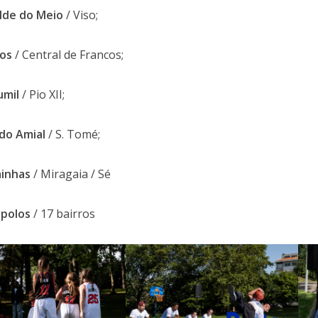
lde do Meio
/ Viso;
cos
/ Central de Francos;
umil
/ Pio XII;
 do Amial
/ S. Tomé;
ainhas
/ Miragaia / Sé
 polos
/ 17 bairros