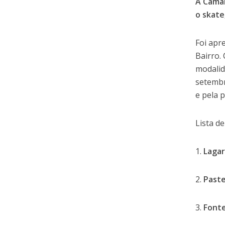
A Câmar
o skate
Foi apr
Bairro.
modalid
setembr
e pela 
Lista d
1.
Lagar
2.
Paste
3.
Font