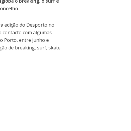
loba o breaking, o surf e
concelho.
ira edição do Desporto no
ro contacto com algumas
o Porto, entre junho e
ão de breaking, surf, skate