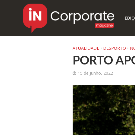
EDIÇ
ATUALIDADE
•
DESPORTO
•
NO
PORTO AP
15 de Junho, 2022