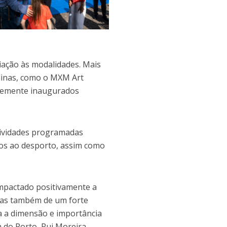
iação às modalidades. Mais
plinas, como o MXM Art
entemente inaugurados
tividades programadas
ados ao desporto, assim como
impactado positivamente a
 mas também de um forte
a a dimensão e importância
 do Porto, Rui Moreira.