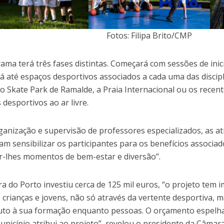
Fotos: Filipa Brito/CMP
ama terá três fases distintas. Começará com sessões de inic
irá até espaços desportivos associados a cada uma das disci
 o Skate Park de Ramalde, a Praia Internacional ou os rec
 desportivos ao ar livre.
anização e supervisão de professores especializados, as a
am sensibilizar os participantes para os benefícios associ
r-lhes momentos de bem-estar e diversão”.
a do Porto investiu cerca de 125 mil euros, “o projeto tem 
s crianças e jovens, não só através da vertente desportiva,
uto à sua formação enquanto pessoas. O orçamento espelh
unicípio atribui ao projeto”, revelou o presidente da Câmara