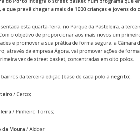
a do Porto integra o street basket num programa que eng
, e que prevê chegar a mais de 1000 crianças e jovens do 
esentada esta quarta-feira, no Parque da Pasteleira, a terce
 Com o objetivo de proporcionar aos mais novos um primei
ades e promover a sua prática de forma segura, a Câmara d
o, através da empresa Ágora, vai promover ações de formaç
primeira vez de street basket, concentradas em oito polos.
e bairros da terceira edição (base de cada polo a
negrito
):
teiro
/ Cerco;
leira
/ Pinheiro Torres;
e da Moura
/ Aldoar;