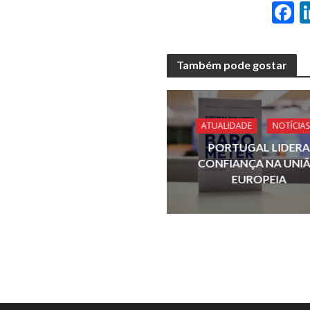
F
a
e
Também pode gostar
b
o
o
ATUALIDADE
NOTÍCIAS
k
PORTUGAL LIDERA
CONFIANÇA NA UNI
EUROPEIA