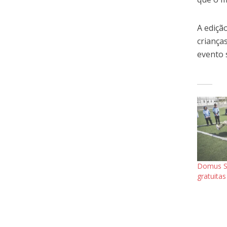
A ediçã
criança
evento 
Domus So
gratuita