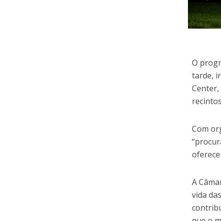
O progr
tarde, 
Center,
recintos
Com org
“procur
oferece
A Câmar
vida da
contrib
que o m