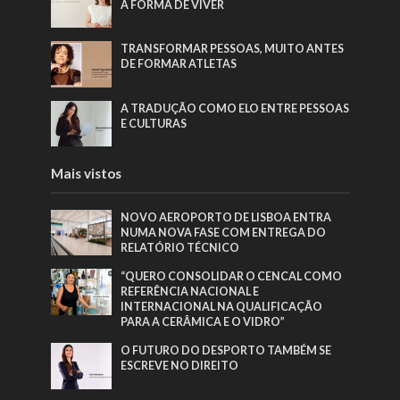
A FORMA DE VIVER
TRANSFORMAR PESSOAS, MUITO ANTES
DE FORMAR ATLETAS
A TRADUÇÃO COMO ELO ENTRE PESSOAS
E CULTURAS
Mais vistos
NOVO AEROPORTO DE LISBOA ENTRA
NUMA NOVA FASE COM ENTREGA DO
RELATÓRIO TÉCNICO
“QUERO CONSOLIDAR O CENCAL COMO
REFERÊNCIA NACIONAL E
INTERNACIONAL NA QUALIFICAÇÃO
PARA A CERÂMICA E O VIDRO”
O FUTURO DO DESPORTO TAMBÉM SE
ESCREVE NO DIREITO