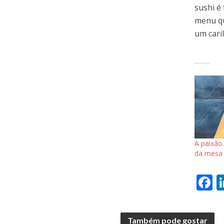
sushi é
menu qu
um cari
A paixão 
da mesa
F
a
e
Também pode gostar