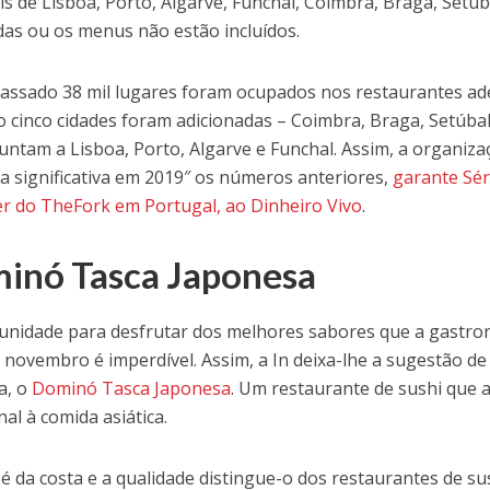
is de Lisboa, Porto, Algarve, Funchal, Coimbra, Braga, Setúba
das ou os menus não estão incluídos.
assado 38 mil lugares foram ocupados nos restaurantes ad
o cinco cidades foram adicionadas – Coimbra, Braga, Setúbal,
juntam a Lisboa, Porto, Algarve e Funchal. Assim, a organiz
a significativa em 2019″ os números anteriores,
garante Sér
 do TheFork em Portugal, ao Dinheiro Vivo
.
inó Tasca Japonesa
unidade para desfrutar dos melhores sabores que a gastro
e novembro é imperdível. Assim, a In deixa-lhe a sugestão de 
a, o
Dominó Tasca Japonesa
. Um restaurante de sushi que a
nal à comida asiática.
 é da costa e a qualidade distingue-o dos restaurantes de s