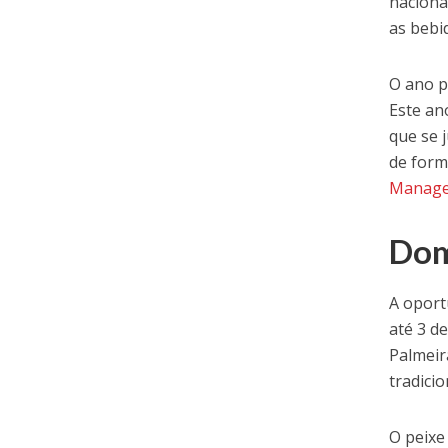
naciona
as bebi
O ano p
Este an
que se 
de form
Manager
Dom
A oport
até 3 d
Palmeir
tradicio
O peixe