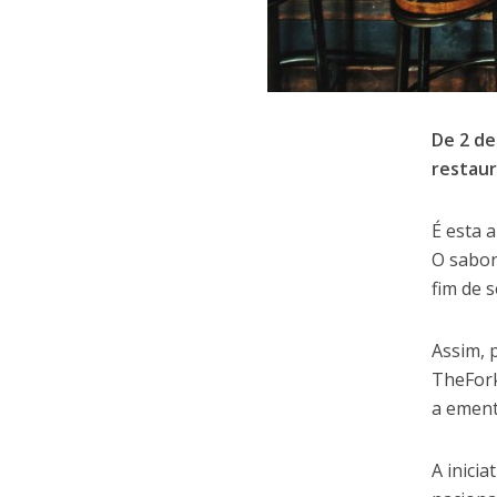
De 2 de
restaur
É esta 
O sabor
fim de 
Assim, 
TheFork
a ement
A inici