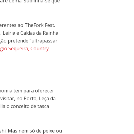
l e Leiria. Sublinha-se que
erentes ao TheFork Fest.
 Leiria e Caldas da Rainha
ação pretende “ultrapassar
gio Sequeira, Country
nomia tem para oferecer
visitar, no Porto, Leça da
lia o conceito de tasca
ushi. Mas nem só de peixe ou