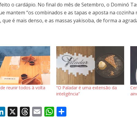
 feito o cardápio. No final do mês de Setembro, o Dominó T
e mantem “os combinados e as tapas e aposta na cozinha 
l, que é mais denso, e as massas yakisoba, de forma a agrada
de reunir todos à volta
“O Paladar é uma extensão da
Cer
inteligência”
ain
Li
X
T
E
W
S
c
n
h
m
h
h
k
re
ai
at
ar