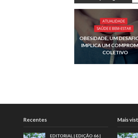
b
o
o
ATUALIDADE
SAÚDE E BEM-ESTAR
k
OBESIDADE, UM DESAFI
IMPLICA UM COMPROM
COLETIVO
Recentes
Mais vis
EDITORIAL | EDIÇÃO 66 |