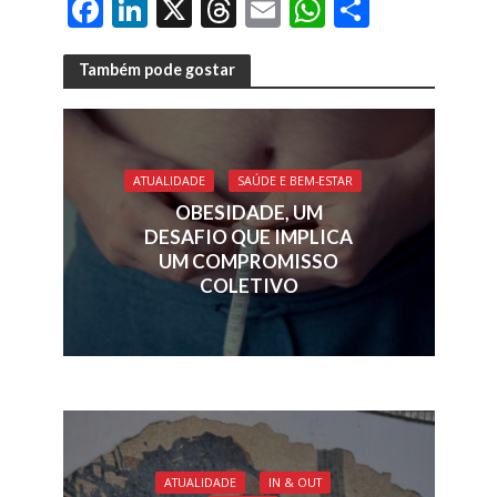
F
Li
X
T
E
W
S
ac
n
h
m
h
h
e
k
re
ai
at
ar
Também pode gostar
b
e
a
l
s
e
o
dI
d
A
o
n
s
p
ATUALIDADE
SAÚDE E BEM-ESTAR
k
p
OBESIDADE, UM
DESAFIO QUE IMPLICA
UM COMPROMISSO
COLETIVO
ATUALIDADE
IN & OUT