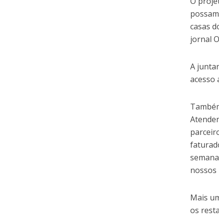
O proje
possam
casas d
jornal 
A junta
acesso 
Também 
Atenden
parceiro
faturad
semana.
nossos 
Mais um
os rest