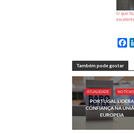
O que fa
excelente
F
a
e
Também pode gostar
b
o
o
ATUALIDADE
NOTÍCIAS
k
PORTUGAL LIDERA
CONFIANÇA NA UNI
EUROPEIA