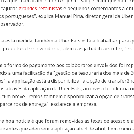
to a que chamaram “Uber Drop-Off” vai permitir que motor
 “ajudar
grandes retalhista
s e pequenos comerciantes a ent
os portugueses”, explica Manuel Pina, diretor geral da Ube
Observador.
r a esta medida, também a Uber Eats está a trabalhar para 
a produtos de conveniência, além das já habituais refeições.
a forma de pagamento aos colaborares envolvidos foi rep
do a uma facilitação da “gestão de tesouraria dos mais de 
s”, a applicação está a disponibilizar a opção de transferênc
os através da aplicação da Uber Eats, ao invés da cadência 
 “Em breve, iremos também disponibilizar a opção de transf
parceiros de entrega”, esclarece a empresa.
a boa notícia é que foram removidas as taxas de acesso e a
aurantes que aderirem à aplicação até 3 de abril, bem como 