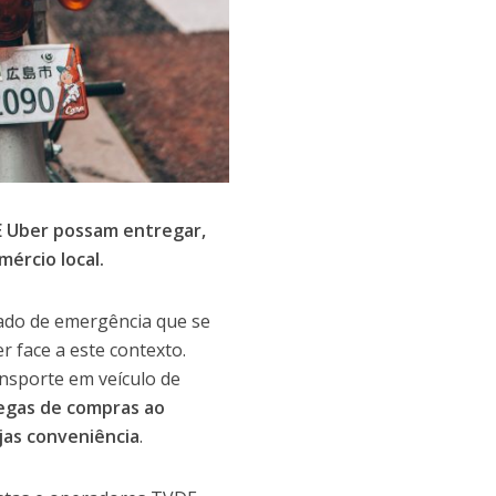
E Uber possam entregar,
ércio local.
tado de emergência que se
r face a este contexto.
nsporte em veículo de
egas de compras ao
ojas conveniência
.