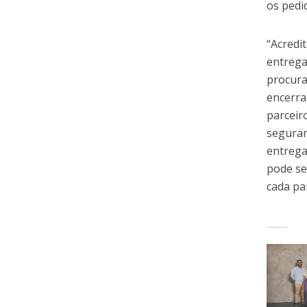
os pedi
“Acredi
entrega
procura
encerra
parceir
seguran
entrega
pode se
cada pa