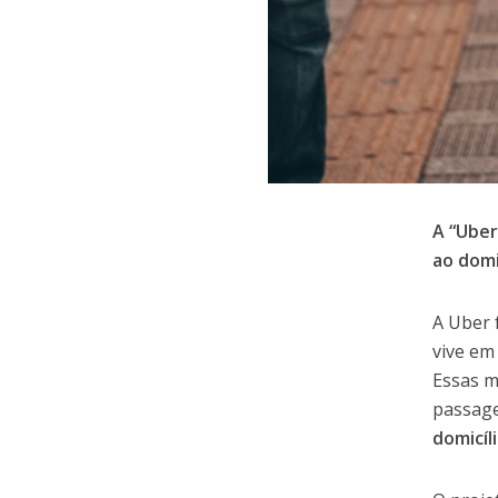
A “Uber
ao domi
A Uber 
vive em
Essas 
passage
domicíl