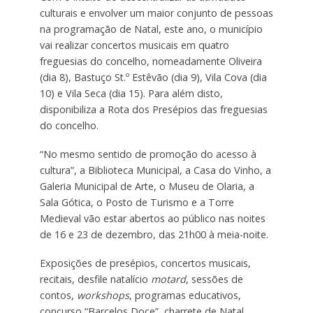
culturais e envolver um maior conjunto de pessoas
na programação de Natal, este ano, o município
vai realizar concertos musicais em quatro
freguesias do concelho, nomeadamente Oliveira
(dia 8), Bastuço St.º Estêvão (dia 9), Vila Cova (dia
10) e Vila Seca (dia 15). Para além disto,
disponibiliza a Rota dos Presépios das freguesias
do concelho.
“No mesmo sentido de promoção do acesso à
cultura”, a Biblioteca Municipal, a Casa do Vinho, a
Galeria Municipal de Arte, o Museu de Olaria, a
Sala Gótica, o Posto de Turismo e a Torre
Medieval vão estar abertos ao público nas noites
de 16 e 23 de dezembro, das 21h00 à meia-noite.
Exposições de presépios, concertos musicais,
recitais, desfile natalício
motard
, sessões de
contos,
workshops
, programas educativos,
concurso “Barcelos Doce”, charrete de Natal,