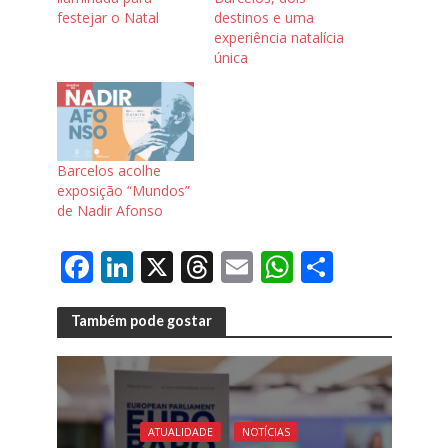
festejar o Natal
destinos e uma
experiência natalícia
única
Barcelos acolhe
exposição “Mundos”
de Nadir Afonso
F
Li
X
T
E
W
S
ac
n
h
m
h
h
e
k
re
ai
at
ar
Também pode gostar
b
e
a
l
s
e
o
dI
d
A
o
n
s
p
ATUALIDADE
NOTÍCIAS