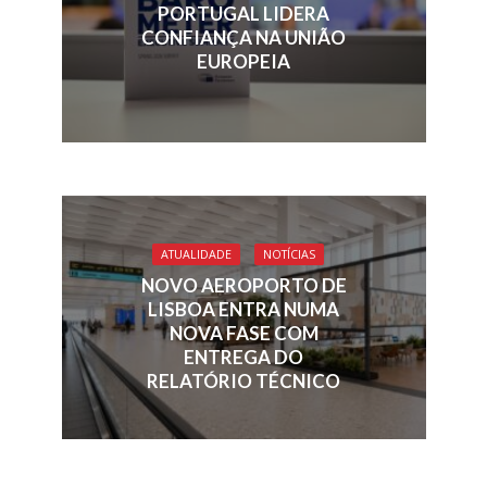
k
p
PORTUGAL LIDERA
CONFIANÇA NA UNIÃO
EUROPEIA
ATUALIDADE
NOTÍCIAS
NOVO AEROPORTO DE
LISBOA ENTRA NUMA
NOVA FASE COM
ENTREGA DO
RELATÓRIO TÉCNICO