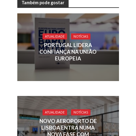
e
k
re
ai
at
ar
Também pode gostar
b
e
a
l
s
e
o
dI
d
A
o
n
s
p
ATUALIDADE
NOTÍCIAS
k
p
PORTUGAL LIDERA
CONFIANÇA NA UNIÃO
EUROPEIA
ATUALIDADE
NOTÍCIAS
NOVO AEROPORTO DE
LISBOA ENTRA NUMA
NOVA FASE COM