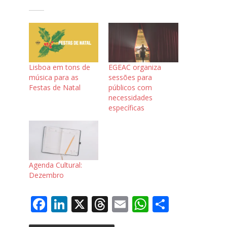
Lisboa em tons de
EGEAC organiza
música para as
sessões para
Festas de Natal
públicos com
necessidades
específicas
Agenda Cultural:
Dezembro
F
Li
X
T
E
W
S
ac
n
h
m
h
h