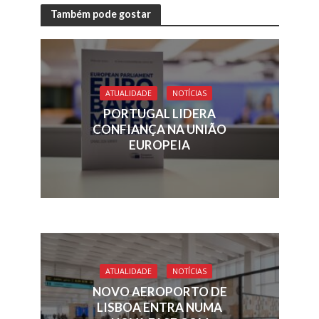
e
k
re
ai
at
ar
Também pode gostar
b
e
a
l
s
e
o
dI
d
A
o
n
s
p
ATUALIDADE
NOTÍCIAS
k
p
PORTUGAL LIDERA
CONFIANÇA NA UNIÃO
EUROPEIA
ATUALIDADE
NOTÍCIAS
NOVO AEROPORTO DE
LISBOA ENTRA NUMA