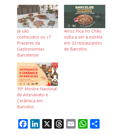
Já são
Arroz Pica no Chão
conhecidos os «7
volta a ser a estrela
Prazeres da
em 32 restaurantes
Gastronomia»
de Barcelos
Barcelense
39ª Mostra Nacional
de Artesanato e
Cerâmica em
Barcelos
F
Li
X
T
E
W
S
ac
n
h
m
h
h