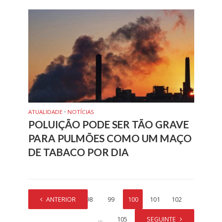
ATUALIDADE
•
NOTÍCIAS
POLUIÇÃO PODE SER TÃO GRAVE
PARA PULMÕES COMO UM MAÇO
DE TABACO POR DIA
1
ANTERIOR
…
98
99
100
101
102
…
105
SEGUINTE