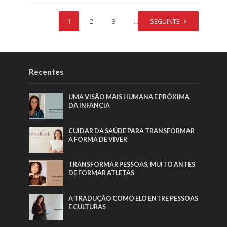
1
2
3
…
SEGUINTE
8
Recentes
UMA VISÃO MAIS HUMANA E PRÓXIMA
DA INFÂNCIA
CUIDAR DA SAÚDE PARA TRANSFORMAR
A FORMA DE VIVER
TRANSFORMAR PESSOAS, MUITO ANTES
DE FORMAR ATLETAS
A TRADUÇÃO COMO ELO ENTRE PESSOAS
E CULTURAS