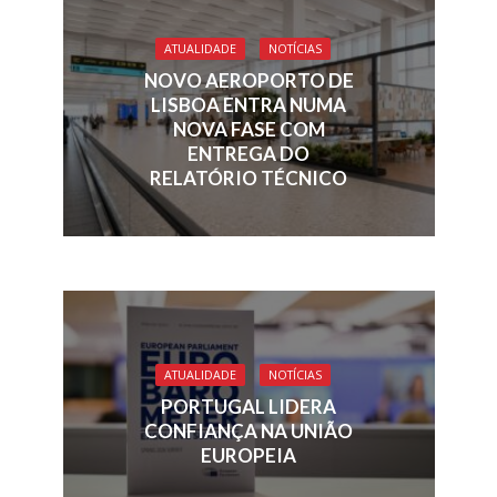
o
dI
d
A
ATUALIDADE
NOTÍCIAS
o
n
s
p
NOVO AEROPORTO DE
k
p
LISBOA ENTRA NUMA
NOVA FASE COM
ENTREGA DO
RELATÓRIO TÉCNICO
ATUALIDADE
NOTÍCIAS
PORTUGAL LIDERA
CONFIANÇA NA UNIÃO
EUROPEIA