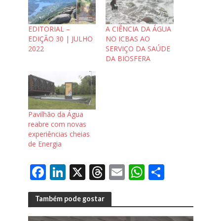
EDITORIAL –
A CIÊNCIA DA ÁGUA
EDIÇÃO 30 | JULHO
NO ICBAS AO
2022
SERVIÇO DA SAÚDE
DA BIOSFERA
Pavilhão da Água
reabre com novas
experiências cheias
de Energia
F
Li
X
T
E
W
S
ac
n
h
m
h
h
e
k
re
ai
at
ar
Também pode gostar
b
e
a
l
s
e