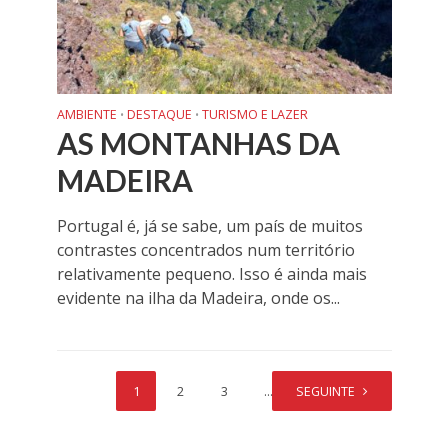
AMBIENTE
DESTAQUE
TURISMO E LAZER
•
•
AS MONTANHAS DA
MADEIRA
Portugal é, já se sabe, um país de muitos
contrastes concentrados num território
relativamente pequeno. Isso é ainda mais
evidente na ilha da Madeira, onde os...
1
2
3
…
SEGUINTE
17