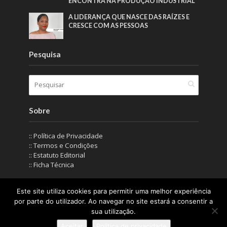
ENCONTRA NA PRODUÇÃO INDUSTRIAL”
A LIDERANÇA QUE NASCE DAS RAÍZES E
CRESCE COM AS PESSOAS
Pesquisa
Sobre
:: Política de Privacidade
:: Termos e Condições
:: Estatuto Editorial
:: Ficha Técnica
Este site utiliza cookies para permitir uma melhor experiência
© IN Corporate Magazine 2019-2026. Todos os direitos
por parte do utilizador. Ao navegar no site estará a consentir a
reservados.
sua utilização.
Aceitar
Política de privacidade